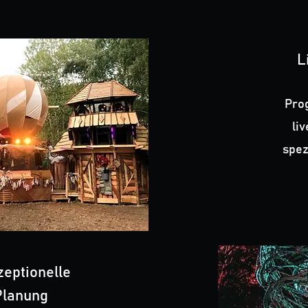
L
Pro
li
spez
eptionelle
Planung