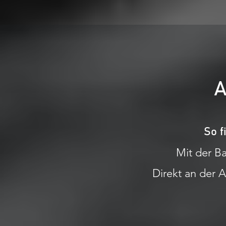
A
So f
Mit der B
Direkt an der 