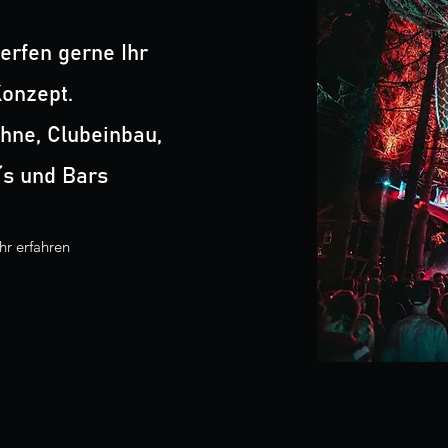
erfen gerne Ihr
onzept.
hne, Clubeinbau,
´s und Bars
r erfahren