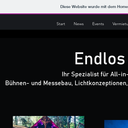
Diese Website wurde mit dem Hom
Start
News
Events
Vermiet
Endlos
Ihr Spezialist für All-
Bühnen- und Messebau,
Lichtkonzeptionen