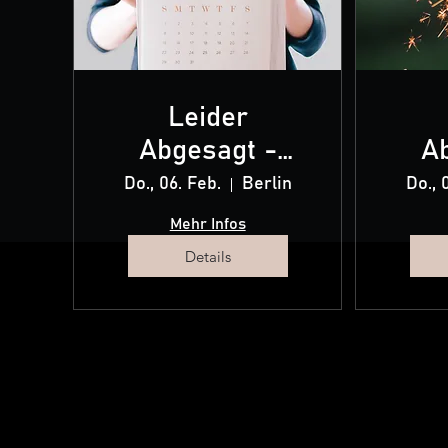
Leider
Abgesagt -
A
wegen Corona
weg
Do., 06. Feb.
Berlin
Do., 
Mehr Infos
Details